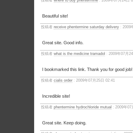
投稿者
where to buy phentermine
: 2009年07月24日 0
Beautiful site!
投稿者
receive phentermine saturday delivery
: 2009
Great site. Good info.
投稿者
what is the medicine tramadol
: 2009年07月24
I bookmarked this link. Thank you for good job!
投稿者
cialis order
: 2009年07月25日 02:41
Incredible site!
投稿者
phentermine hydrochloride mutual
: 2009年07
Great site. Keep doing.