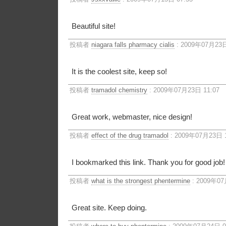
Beautiful site!
投稿者
niagara falls pharmacy cialis
: 2009年07月23日
It is the coolest site, keep so!
投稿者
tramadol chemistry
: 2009年07月23日 11:07
Great work, webmaster, nice design!
投稿者
effect of the drug tramadol
: 2009年07月23日 1
I bookmarked this link. Thank you for good job!
投稿者
what is the strongest phentermine
: 2009年07
Great site. Keep doing.