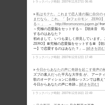
トラックバック時刻: 2007年11月27日 06:46
»
私はモテた。これまで恋人達の脳に自分の
まだなら、これ。「【eフェロモン ZERO
る～ 」 → http://iferomonzero.jugem.jp/
fr
～究極の恋愛脳をセットする～ 【朝未音 司
するのはあなた？
初めまして、いつも楽しく拝見しています。
ZERO】〓究極の恋愛脳をセットする〓 【朝
ー】で恋愛するのはあなた？」...
[続きを読む
トラックバック時刻: 2007年12月12日 17:48
»
今日からあなたの声に奇跡を起こす発声の
ズブの素人だった平凡な大学生 が、 アーテ
歌のオーディションに合格レッスンでは教え
今日からあなたの声に奇跡...
[続きを読む]
トラックバック時刻: 2007年12月16日 22:49