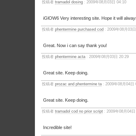
投稿者
tramadol dosing
: 2009年08月03日 04:10
iGlOW6 Very interesting site. Hope it will alway
投稿者
phentermine purchased cod
: 2009年08月03日 
Great. Now i can say thank you!
投稿者
phentermine acta
: 2009年08月03日 20:29
Great site. Keep doing.
投稿者
prozac and phentermine ta
: 2009年08月04日 0
Great site. Keep doing.
投稿者
tramadol cod no prior script
: 2009年08月04日 
Incredible site!