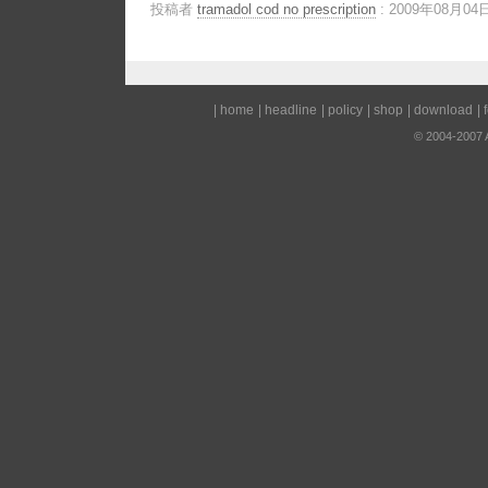
投稿者
tramadol cod no prescription
: 2009年08月04日
|
home
|
headline
|
policy
|
shop
|
download
|
© 2004-2007 A