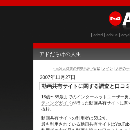
adred
adblue
adye
アドだらけの人生
« 三次元媒体の有効活用 Part2
|
メイン
|
人体の一
2007年11月27日
動画共有サイトに関する調査と口コ
16歳〜59歳までのインターネットユーザー男
ティングガイド
が行った動画共有サイトに関
抜粋。
動画共有サイトの利用者は59.2％。
最も利用されている動画共有サイトはYouTube