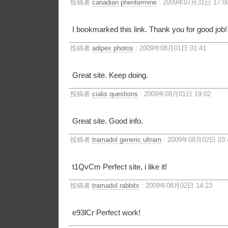
投稿者
canadian phentermine
: 2009年07月31日 17:0
I bookmarked this link. Thank you for good job!
投稿者
adipex photos
: 2009年08月01日 01:41
Great site. Keep doing.
投稿者
cialis questions
: 2009年08月01日 19:02
Great site. Good info.
投稿者
tramadol generic ultram
: 2009年08月02日 03:
t1QvCm Perfect site, i like it!
投稿者
tramadol rabbits
: 2009年08月02日 14:23
e93lCr Perfect work!