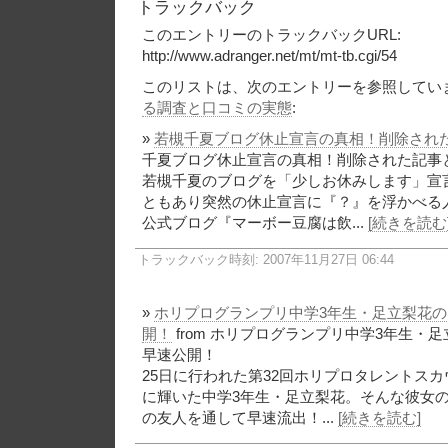
トラックバック
このエントリーのトラックバックURL:
http://www.adranger.net/mt/mt-tb.cgi/54
このリストは、次のエントリーを参照してい
る調査と口コミの実態
:
»
若槻千夏ブログ休止宣言の真相！削除され
千夏ブログ休止宣言の真相！削除された記事
若槻千夏のブログを「少しお休みします」宣
ともあり突然の休止宣言に『？』を浮かべる
公式ブログ『マーボー豆腐は飲...
[続きを読む
トラックバック時刻: 2007年11月27日 06:44
»
ホリプログランプリ中学3年生・足立梨花
開！
from ホリプログランプリ中学3年生・
早速公開！
25日に行われた第32回ホリプロタレントス
に輝いた中学3年生・足立梨花。そんな彼女
の友人を通して早速流出！...
[続きを読む]