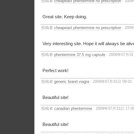
投稿者
cheapeast phentermine no prescription
: 200
Great site. Keep doing.
投稿者
cheapeast phentermine no prescription
: 200
Very interesting site. Hope it will always be aliv
投稿者
phentermine 37.5 mg capsule
: 2009年07月31
Perfect work!
投稿者
generic brand viagra
: 2009年07月31日 09:01
Beautiful site!
投稿者
canadian phentermine
: 2009年07月31日 17:0
Beautiful site!