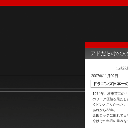
アドだらけの人
« Le
2007年11月02日
ドラゴンズ日本一
1974年、板東英二の
のリーグ優勝を果たし
くピンとこなかった。
あれから33年。
金田ロッテに敗れて日
今はその年月の重みを