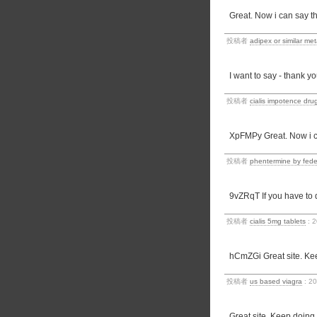
Great. Now i can say t
投稿者
adipex or similar me
I want to say - thank you
投稿者
cialis impotence drug
XpFMPy Great. Now i c
投稿者
phentermine by fed
9vZRqT If you have to do
投稿者
cialis 5mg tablets
: 
hCmZGi Great site. Ke
投稿者
us based viagra
: 2
Great site. Keep doing.