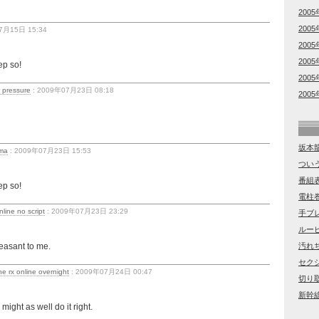
2005
2005
7月15日 15:34
2005
2005
eep so!
2005
d pressure
: 2009年07月23日 08:18
2005
坂本
oma
: 2009年07月23日 15:53
つい
番組
eep so!
電柱
line no script
: 2009年07月23日 23:29
手ブ
ルー
leasant to me.
汚れ
セク
e rx online overnight
: 2009年07月24日 00:47
切り
新幹
 might as well do it right.