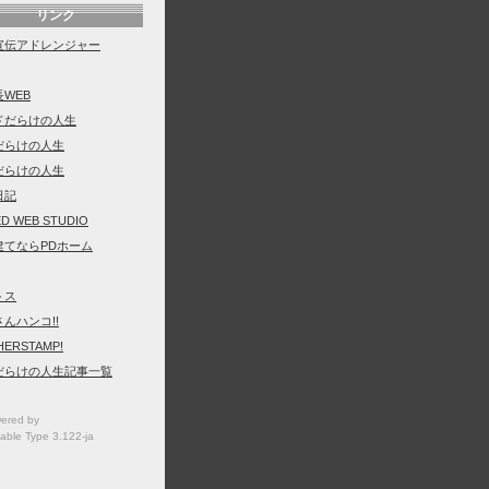
リンク
宣伝アドレンジャー
WEB
ドだらけの人生
だらけの人生
だらけの人生
日記
D WEB STUDIO
建てならPDホーム
トス
んハンコ!!
ERSTAMP!
だらけの人生記事一覧
ered by
able Type 3.122-ja