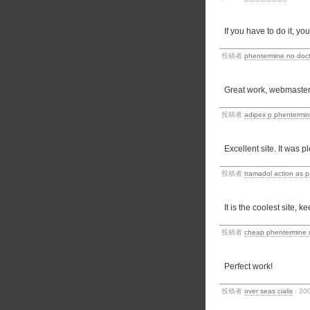
If you have to do it, you
投稿者
phentermine no docto
Great work, webmaster,
投稿者
adipex p phentermine
Excellent site. It was p
投稿者
tramadol action as pa
It is the coolest site, k
投稿者
cheap phentermine n
Perfect work!
投稿者
over seas cialis
: 20