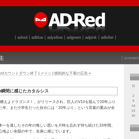
adred
adblue
adyellow
adgreen
adpink
adkiller
生
scenari
opardカウントダウン終了
|
メイン
|
挑戦的な下着の広告 »
日
の瞬間に感じたカタルシス
2
9
「燃えよドラゴンズ！」がリリースされ、巨人のV10を阻んで20年ぶり
16
た年、まだ小学生だった自分には「20年ぶり」という言葉の重みが全
23
30
本一を逃したその年の悔しい思いを片時も忘れず待ち続けた33年間。
心地よい余韻の中で、全身に感じています。