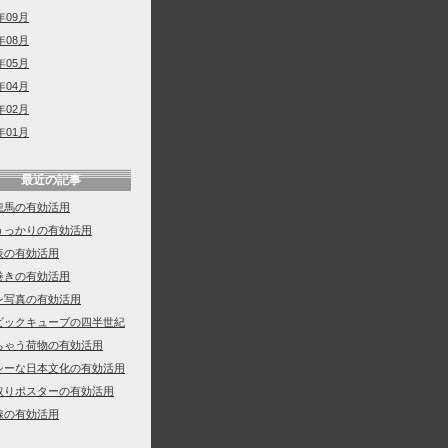
年09月
年08月
年05月
年04月
年02月
年01月
最近の記事
龍馬の有効活用
うっかりの有効活用
表の有効活用
巻きの有効活用
レ写真の有効活用
ビックキューブの四半世紀
ちゃう荷物の有効活用
シーな日本文化の有効活用
取りポスターの有効活用
線の有効活用