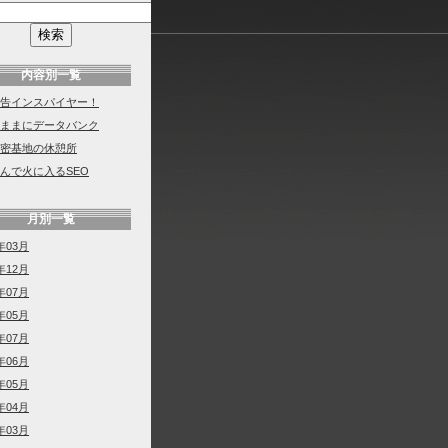
内容別一覧
告インスパイヤー！
ままにデータバンク
密基地の休憩所
んで火に入るSEO
月別一覧
年03月
年12月
年07月
年05月
年07月
年06月
年05月
年04月
年03月