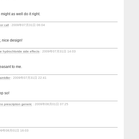
 might as well do it right.
r call
: 2009年07月31日 06:04
 nice design!
 hydrochloride side effects
: 2009年07月31日 14:03
leasant to me.
inkiller
: 2009年07月31日 22:41
eep so!
o prescription generic
: 2009年08月01日 07:25
09年08月01日 16:03