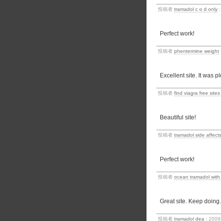
投稿者
tramadol c o d only
:
Perfect work!
投稿者
phentermine weight
Excellent site. It was p
投稿者
find viagra free sites
Beautiful site!
投稿者
tramadol side affect
Perfect work!
投稿者
ocean tramadol with
Great site. Keep doing.
投稿者
tramadol dea
: 200