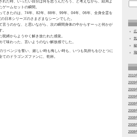
された時、いったい自分は何を思うんだろう、と考えながら、結局よ
たゲームセットの瞬間。
てきたのは、74年、82年、88年、99年、04年、06年、全身全霊を
度の日本シリーズのさまざまなシーンでした。
て言うのかな、と思いながら、次の瞬間身体の中からすーっと何かが
す。
広
た呪縛からようやく解き放たれた感覚。
気
めて味わった、言いようのない解放感でした。
秘
ズのリベンジを誓い、嬉しい時も悔しい時も、いつも気持ちをひとつに
飛
全てのドラゴンズファンに、乾杯。
2010
2009
2009
2009
2008
2008
2008
2008
2008