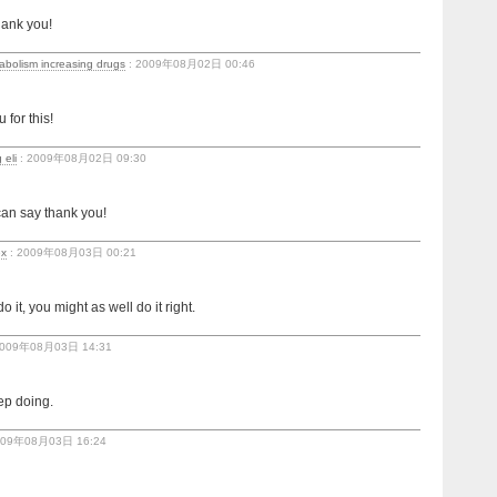
hank you!
tabolism increasing drugs
: 2009年08月02日 00:46
 for this!
 eli
: 2009年08月02日 09:30
an say thank you!
ex
: 2009年08月03日 00:21
 it, you might as well do it right.
2009年08月03日 14:31
ep doing.
009年08月03日 16:24