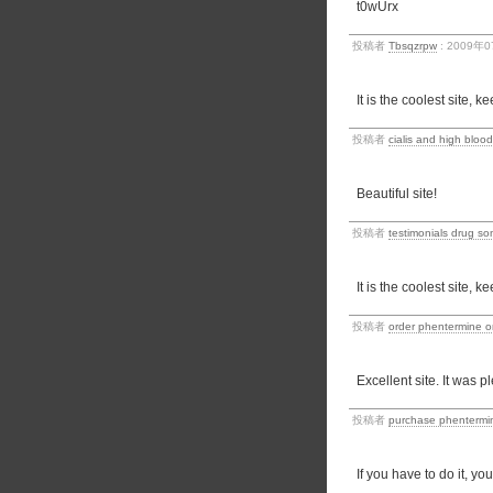
t0wUrx
投稿者
Tbsqzrpw
: 2009年0
It is the coolest site, k
投稿者
cialis and high bloo
Beautiful site!
投稿者
testimonials drug s
It is the coolest site, k
投稿者
order phentermine on
Excellent site. It was p
投稿者
purchase phentermin
If you have to do it, you