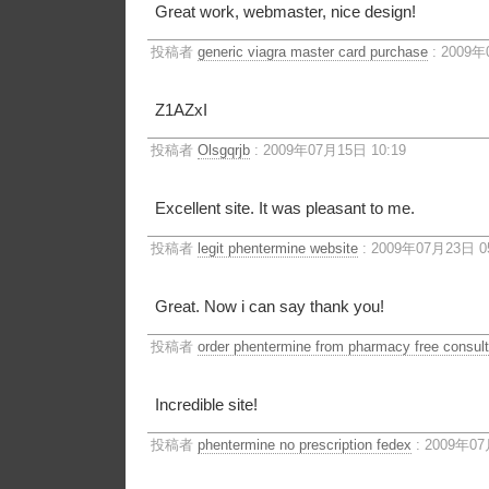
Great work, webmaster, nice design!
投稿者
generic viagra master card purchase
: 2009年
Z1AZxI
投稿者
Olsgqrjb
: 2009年07月15日 10:19
Excellent site. It was pleasant to me.
投稿者
legit phentermine website
: 2009年07月23日 0
Great. Now i can say thank you!
投稿者
order phentermine from pharmacy free consult
Incredible site!
投稿者
phentermine no prescription fedex
: 2009年07