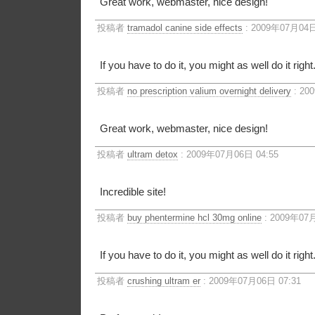
Great work, webmaster, nice design!
投稿者
tramadol canine side effects
: 2009年07月04日
If you have to do it, you might as well do it right
投稿者
no prescription valium overnight delivery
: 20
Great work, webmaster, nice design!
投稿者
ultram detox
: 2009年07月06日 04:55
Incredible site!
投稿者
buy phentermine hcl 30mg online
: 2009年07月
If you have to do it, you might as well do it right
投稿者
crushing ultram er
: 2009年07月06日 07:31