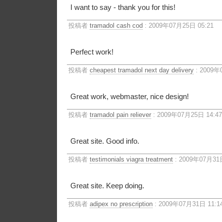
I want to say - thank you for this!
投稿者
tramadol cash cod
: 2009年07月25日 05:21
Perfect work!
投稿者
cheapest tramadol next day delivery
: 2009年
Great work, webmaster, nice design!
投稿者
tramadol pain reliever
: 2009年07月25日 14:47
Great site. Good info.
投稿者
testimonials viagra treatment
: 2009年07月31日
Great site. Keep doing.
投稿者
adipex no prescription
: 2009年07月31日 11:1