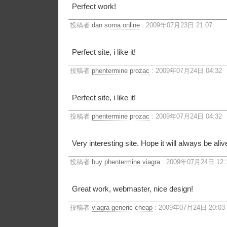
Perfect work!
投稿者
dan soma online
: 2009年07月23日 21:07
Perfect site, i like it!
投稿者
phentermine prozac
: 2009年07月24日 04:32
Perfect site, i like it!
投稿者
phentermine prozac
: 2009年07月24日 04:32
Very interesting site. Hope it will always be aliv
投稿者
buy phentermine viagra
: 2009年07月24日 12:
Great work, webmaster, nice design!
投稿者
viagra generic cheap
: 2009年07月24日 20:03