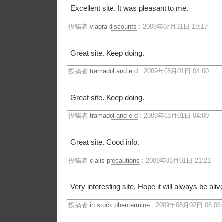
Excellent site. It was pleasant to me.
投稿者
viagra discounts
: 2009年07月31日 19:17
Great site. Keep doing.
投稿者
tramadol and e d
: 2009年08月01日 04:00
Great site. Keep doing.
投稿者
tramadol and e d
: 2009年08月01日 04:00
Great site. Good info.
投稿者
cialis precautions
: 2009年08月01日 21:21
Very interesting site. Hope it will always be aliv
投稿者
in stock phentermine
: 2009年08月02日 06:06