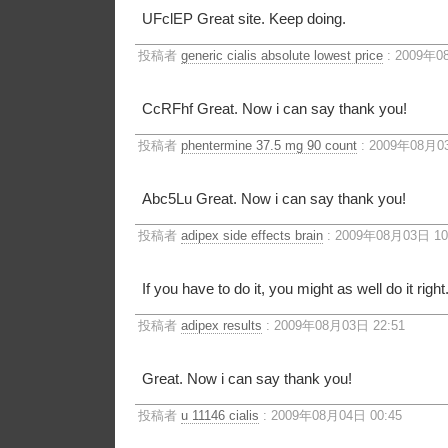
UFclEP Great site. Keep doing.
投稿者
generic cialis absolute lowest price
: 2009年0
CcRFhf Great. Now i can say thank you!
投稿者
phentermine 37.5 mg 90 count
: 2009年08月03
Abc5Lu Great. Now i can say thank you!
投稿者
adipex side effects brain
: 2009年08月03日 10
If you have to do it, you might as well do it right
投稿者
adipex results
: 2009年08月03日 22:51
Great. Now i can say thank you!
投稿者
u 11146 cialis
: 2009年08月04日 00:45