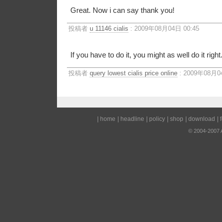
Great. Now i can say thank you!
投稿者
u 11146 cialis
: 2009年08月04日 00:45
If you have to do it, you might as well do it right
投稿者
query lowest cialis price online
: 2009年08月0
|
home
|
headline
|
policy
|
shop
|
download
|
© 2004-2007 A