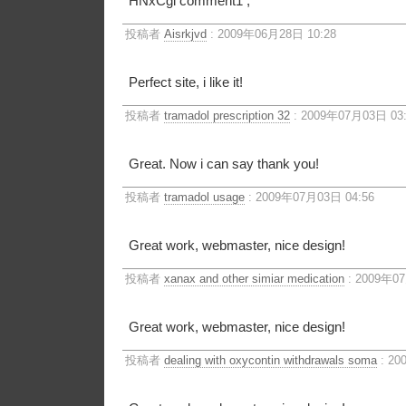
HNxCgi comment1 ,
投稿者
Aisrkjvd
: 2009年06月28日 10:28
Perfect site, i like it!
投稿者
tramadol prescription 32
: 2009年07月03日 03:
Great. Now i can say thank you!
投稿者
tramadol usage
: 2009年07月03日 04:56
Great work, webmaster, nice design!
投稿者
xanax and other simiar medication
: 2009年07
Great work, webmaster, nice design!
投稿者
dealing with oxycontin withdrawals soma
: 20