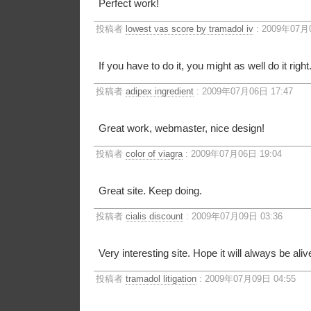
Perfect work!
投稿者
lowest vas score by tramadol iv
: 2009年07月0
If you have to do it, you might as well do it right
投稿者
adipex ingredient
: 2009年07月06日 17:47
Great work, webmaster, nice design!
投稿者
color of viagra
: 2009年07月06日 19:04
Great site. Keep doing.
投稿者
cialis discount
: 2009年07月09日 03:36
Very interesting site. Hope it will always be aliv
投稿者
tramadol litigation
: 2009年07月09日 04:55