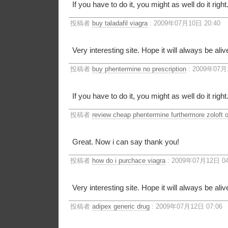
If you have to do it, you might as well do it right
投稿者
buy taladafil viagra
: 2009年07月10日 20:40
Very interesting site. Hope it will always be aliv
投稿者
buy phentermine no prescription
: 2009年07月
If you have to do it, you might as well do it right
投稿者
review cheap phentermine furthermore zoloft o
Great. Now i can say thank you!
投稿者
how do i purchace viagra
: 2009年07月12日 04
Very interesting site. Hope it will always be aliv
投稿者
adipex generic drug
: 2009年07月12日 07:06