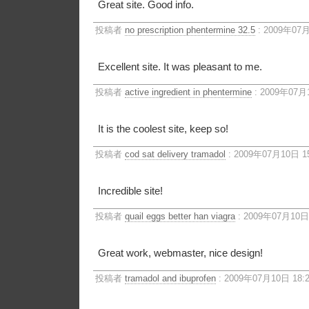
Great site. Good info.
投稿者
no prescription phentermine 32.5
: 2009年07月
Excellent site. It was pleasant to me.
投稿者
active ingredient in phentermine
: 2009年07月1
It is the coolest site, keep so!
投稿者
cod sat delivery tramadol
: 2009年07月10日 15
Incredible site!
投稿者
quail eggs better han viagra
: 2009年07月10日 
Great work, webmaster, nice design!
投稿者
tramadol and ibuprofen
: 2009年07月10日 18: